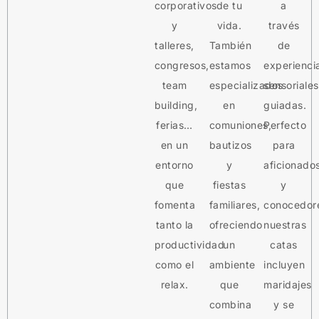
corporativos
de tu
a
y
vida.
través
talleres,
También
de
congresos,
estamos
experienci
team
especializados
sensoriales
building,
en
guiadas.
ferias…
comuniones,
Perfecto
en un
bautizos
para
entorno
y
aficionado
que
fiestas
y
fomenta
familiares,
conocedor
tanto la
ofreciendo
nuestras
productividad
un
catas
como el
ambiente
incluyen
relax.
que
maridajes
combina
y se