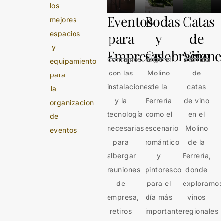
los
Eventos
Bodas
Catas
mejores
espacios
para
y
de
y
Empresas
Celebracione
Vino
Contamos
Elige el
Disfruta
equipamiento
con las
Molino
de
para
instalaciones
de la
catas
la
y la
Ferrería
de vino
organizacion
tecnología
como el
en el
de
necesarias
escenario
Molino
eventos
para
romántico
de la
albergar
y
Ferrería,
reuniones
pintoresco
donde
de
para el
exploramo
empresa,
día más
vinos
retiros
importante
regionales