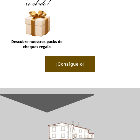
¡Consíguelo!